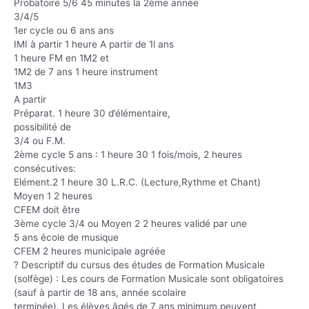
Probatoire 5/6 45 minutes la 2ème année
3/4/5
1er cycle ou 6 ans ans
IMI à partir 1 heure A partir de 1l ans
1 heure FM en 1M2 et
1M2 de 7 ans 1 heure instrument
1M3
A partir
Préparat. 1 heure 30 d’élémentaire,
possibilité de
3/4 ou F.M.
2ème cycle 5 ans : 1 heure 30 1 fois/mois, 2 heures
consécutives:
Elément.2 1 heure 30 L.R.C. (Lecture,Rythme et Chant)
Moyen 1 2 heures
CFEM doit être
3ème cycle 3/4 ou Moyen 2 2 heures validé par une
5 ans école de musique
CFEM 2 heures municipale agréée
? Descriptif du cursus des études de Formation Musicale
(solfège) : Les cours de Formation Musicale sont obligatoires
(sauf à partir de 18 ans, année scolaire
terminée). Les élèves âgés de 7 ans minimum peuvent