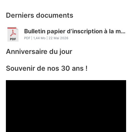
Derniers documents
Bulletin papier d’inscription à la marche 2026
PDF
| 1,44 Mo
| 22 Mai 2026
Anniversaire du jour
Souvenir de nos 30 ans !
L
e
c
t
e
u
r