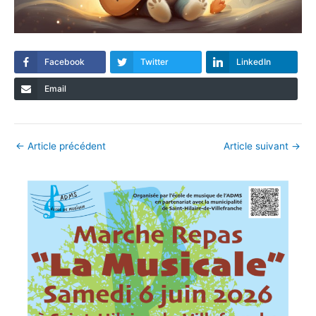
Facebook
Twitter
LinkedIn
Email
Navigation
←
Article précédent
Article suivant
→
des
articles