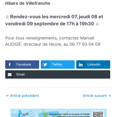
Hilaire de Villefranche
♫
Rendez-vous les mercredi 07, jeudi 08 et
vendredi 09 septembre de 17h à
19h30
♫
Pour tous renseignements, contactez Manuel
AUDIGÉ, directeur de l’école, au 06 77 93 04 0
9
Facebook
Twitter
LinkedIn
Email
Navigation
←
Article précédent
Article suivant
→
des
articles