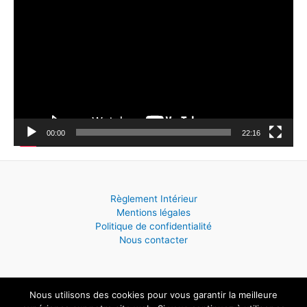
e
c
t
e
u
r
v
00:00
22:16
i
d
é
Règlement Intérieur
o
Mentions légales
Politique de confidentialité
Nous contacter
Nous utilisons des cookies pour vous garantir la meilleure
Copyright © 2026 ECOLE DE MUSIQUE - Saint Hilaire de Villefranche