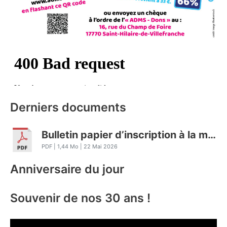
Derniers documents
Bulletin papier d’inscription à la marche 2026
PDF
| 1,44 Mo
| 22 Mai 2026
Anniversaire du jour
Souvenir de nos 30 ans !
L