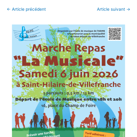
Navigation
←
Article précédent
Article suivant
→
des
articles