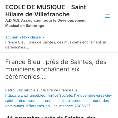
Aller au contenu
Aller au pied de page
ECOLE DE MUSIQUE - Saint
Hilaire de Villefranche
Main
A.D.M.S. Association pour le Développement
Musical en Saintonge
Men
Accueil
Non classé
France Bleu : près de Saintes, des musiciens enchaînent six
cérémonies …
France Bleu : près de Saintes, des
musiciens enchaînent six
cérémonies …
Retrouvez l’article sur le site de France Bleu :
https://www.francebleu.fr/infos/societe/11-novembre-pres-de-
saintes-des-musiciens-enchainent-six-ceremonies-dans-des-
communes-differentes-en-une-matinee-2606627