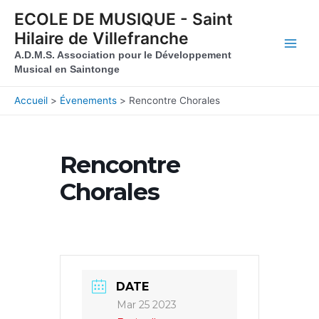
Aller au contenu
Aller au pied de page
ECOLE DE MUSIQUE - Saint
Hilaire de Villefranche
Main
A.D.M.S. Association pour le Développement
Musical en Saintonge
Men
Accueil
Évenements
Rencontre Chorales
Rencontre
Chorales
DATE
Mar 25 2023