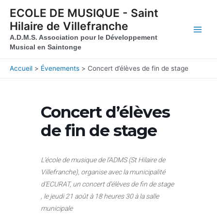
Aller au contenu
Aller au pied de page
ECOLE DE MUSIQUE - Saint
Hilaire de Villefranche
Main
A.D.M.S. Association pour le Développement
Musical en Saintonge
Men
Accueil
Évenements
Concert d’élèves de fin de stage
Concert d’élèves
de fin de stage
L’école de musique de l’ADMS (St Hilaire de
Villefranche), organise avec la municipalité
d’ECURAT, un concert d’élèves de fin de stage
, le jeudi 21 août à 18 heures 30 à la salle
municipale