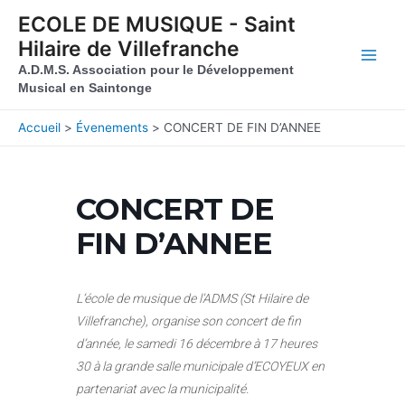
Aller au contenu
Aller au pied de page
ECOLE DE MUSIQUE - Saint
Hilaire de Villefranche
Main
A.D.M.S. Association pour le Développement
Musical en Saintonge
Men
Accueil
Évenements
CONCERT DE FIN D’ANNEE
CONCERT DE
FIN D’ANNEE
L’école de musique de l’ADMS (St Hilaire de
Villefranche), organise son concert de fin
d’année, le samedi 16 décembre à 17 heures
30 à la grande salle municipale d’ECOYEUX en
partenariat avec la municipalité.