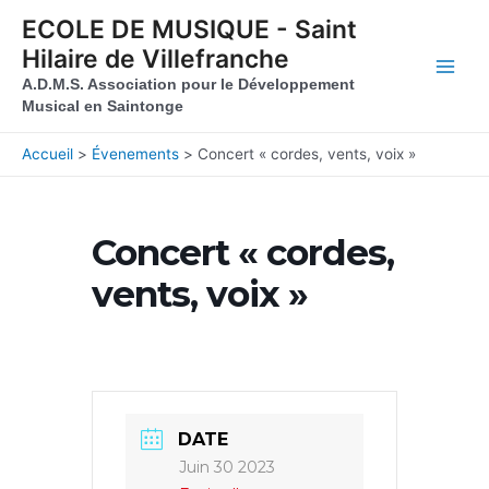
Aller au contenu
Aller au pied de page
ECOLE DE MUSIQUE - Saint
Hilaire de Villefranche
Main
A.D.M.S. Association pour le Développement
Musical en Saintonge
Men
Accueil
Évenements
Concert « cordes, vents, voix »
Concert « cordes,
vents, voix »
DATE
Juin 30 2023