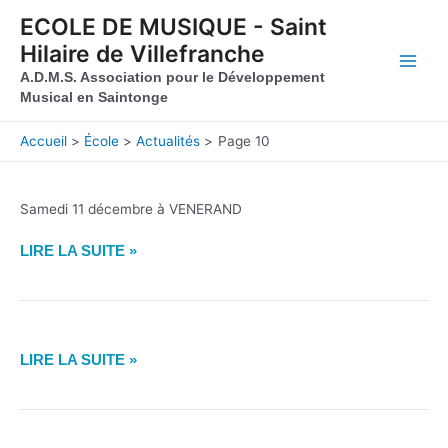
Aller au contenu
Aller au pied de page
ECOLE DE MUSIQUE - Saint
Hilaire de Villefranche
Main
A.D.M.S. Association pour le Développement
Musical en Saintonge
Men
Accueil
École
Actualités
Page 10
Samedi 11 décembre à VENERAND
CONCERT
LIRE LA SUITE »
DE
NOËL
DE
LA
LES
CLASSE
LIRE LA SUITE »
ÉLÈVES,
DE
LES
CORDES
PROFESSEURS
ET