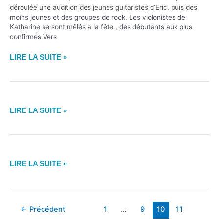
déroulée une audition des jeunes guitaristes d’Eric, puis des
moins jeunes et des groupes de rock. Les violonistes de
Katharine se sont mêlés à la fête , des débutants aux plus
confirmés Vers
APRÈS
LIRE LA SUITE »
MIDI
MUSICALE
À
ST
PRÉSENTATION
HILAIRE
LIRE LA SUITE »
DE
DE
LA
VILLEFRANCHE
TROMPETTE
PAR
PRÉSENTATION
PASCAL
LIRE LA SUITE »
DE
DASSÉ,
L’ADMS
PROFESSEUR
PAR
À
SON
Pagination
L’ADMS
←
Précédent
1
…
9
10
11
d’article
DIRECTEUR