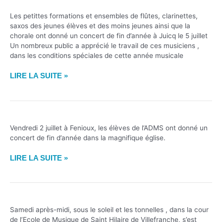
!
Les petittes formations et ensembles de flûtes, clarinettes,
saxos des jeunes élèves et des moins jeunes ainsi que la
chorale ont donné un concert de fin d’année à Juicq le 5 juillet
Un nombreux public a apprécié le travail de ces musiciens ,
dans les conditions spéciales de cette année musicale
CONCERT
LIRE LA SUITE »
D’ÉLÈVES
À
JUICQ
Vendredi 2 juillet à Fenioux, les élèves de l’ADMS ont donné un
concert de fin d’année dans la magnifique église.
AUDITION
LIRE LA SUITE »
D’ÉLÈVES
FENIOUX
Samedi après-midi, sous le soleil et les tonnelles , dans la cour
de l’Ecole de Musique de Saint Hilaire de Villefranche, s’est