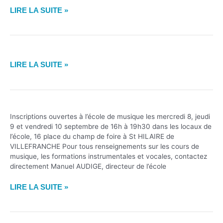
CONCERT
LE
LIRE LA SUITE »
D’ÉLÈVES
CONSEIL
–
D’ADMINISTRATION
CLASSES
DE
DE
L’ADMS
CONCERT
CLARINETTE
LIRE LA SUITE »
VOUS
DE
ET
SOUHAITENT
NOËL
SAXOPHONE,
DE
DE
ENSEMBLE
JOYEUSES
LA
DE
FÊTES
Inscriptions ouvertes à l’école de musique les mercredi 8, jeudi
CLASSE
SAXOPHONE,
DE
9 et vendredi 10 septembre de 16h à 19h30 dans les locaux de
DE
CHORAL’ACOUSTIC
FIN
l’école, 16 place du champ de foire à St HILAIRE de
CORDES
ET
D’ANNÉE…
VILLEFRANCHE Pour tous renseignements sur les cours de
ORCHESTRE
EN
musique, les formations instrumentales et vocales, contactez
PHILARMONIQUE
MUSIQUE…
directement Manuel AUDIGE, directeur de l’école
HILAIROIS
C’EST
LIRE LA SUITE »
LA
RENTRÉE
MUSICALE