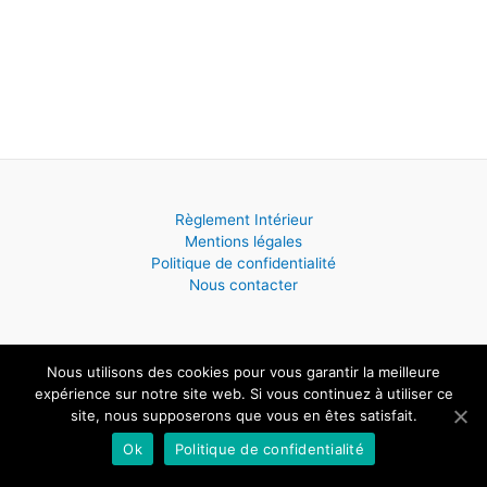
Règlement Intérieur
Mentions légales
Politique de confidentialité
Nous contacter
Nous utilisons des cookies pour vous garantir la meilleure
Copyright © 2026 ECOLE DE MUSIQUE - Saint Hilaire de Villefranche
expérience sur notre site web. Si vous continuez à utiliser ce
| Powered by
Thème WordPress Astra
site, nous supposerons que vous en êtes satisfait.
Ok
Politique de confidentialité