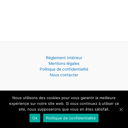
Règlement Intérieur
Mentions légales
Politique de confidentialité
Nous contacter
Nous utilisons des cookies pour vous garantir la meilleure
Copyright © 2026 ECOLE DE MUSIQUE - Saint Hilaire de Villefranche
expérience sur notre site web. Si vous continuez à utiliser ce
| Powered by
Thème WordPress Astra
site, nous supposerons que vous en êtes satisfait.
Ok
Politique de confidentialité