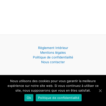
Règlement Intérieur
Mentions légales
Politique de confidentialité
Nous contacter
Nous utilisons des cookies pour vous garantir la meilleure
Copyright © 2026 ECOLE DE MUSIQUE - Saint Hilaire de Villefranche
expérience sur notre site web. Si vous continuez à utiliser ce
| Powered by
Thème WordPress Astra
site, nous supposerons que vous en êtes satisfait.
Ok
Politique de confidentialité