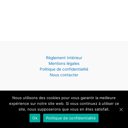
Règlement Intérieur
Mentions légales
Politique de confidentialité
Nous contacter
Nous utilisons des cookies pour vous garantir la meilleure
Copyright © 2026 ECOLE DE MUSIQUE - Saint Hilaire de Villefranche
expérience sur notre site web. Si vous continuez à utiliser ce
| Powered by
Thème WordPress Astra
site, nous supposerons que vous en êtes satisfait.
Ok
Politique de confidentialité